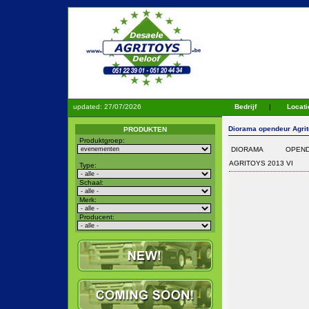
updated:
27/07/2026
Bedrijf
|
Locati
Diorama opendeur Agrit
PRODUKTEN
Produktgroep:
DIORAMA OPEND
AGRITOYS 2013 VI
Type:
Schaal:
Merk:
Producent: