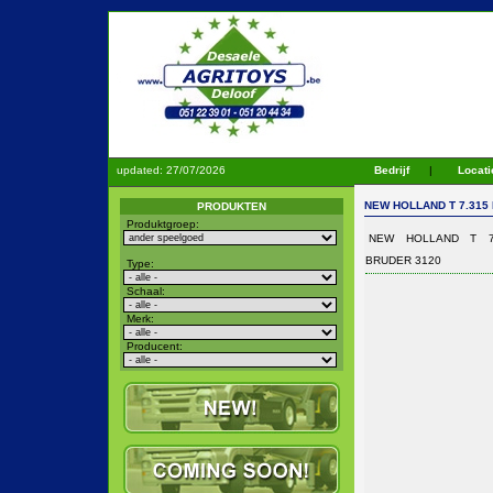
updated:
27/07/2026
Bedrijf
|
Locati
NEW HOLLAND T 7.315
PRODUKTEN
Produktgroep:
NEW HOLLAND T 7
BRUDER 3120
Type:
Schaal:
Merk:
Producent: