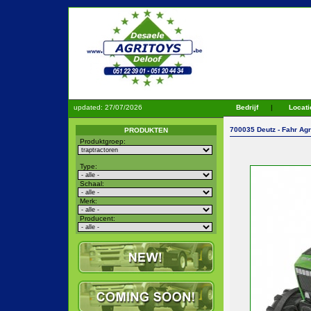
updated:
27/07/2026
Bedrijf
|
Locati
700035 Deutz - Fahr Agr
PRODUKTEN
Produktgroep:
Type:
Schaal:
Merk:
Producent: